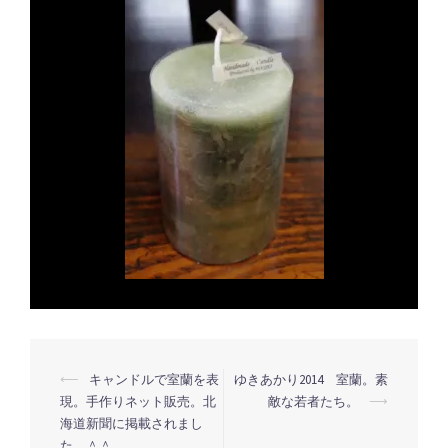
投
⟵
キャンドルで室蘭を表
ゆきあかり2014 室蘭。素
現。手作りネット販売。北
敵な若者たち。
⟶
稿
海道新聞に掲載されまし
ナ
た。＾＾