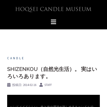
コ
ン
テ
ン
ツ
へ
ス
キ
ッ
プ
CANDLE
SHIZENKOU（自然光生活）。 実はい
ろいろあります。
投稿日:
2014-02-16
STAFF
ハンドメイドらしい、色と光の濃淡が楽しめるキャンドルで