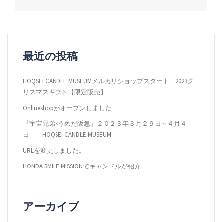
ナ
ビ
ゲ
ー
最近の投稿
シ
HOQSEI CANDLE MUSEUMメルカリショップスタート 2023ク
ョ
リスマスギフト【限定販売】
ン
Onlineshopがオープンしました
『宇宙兄弟×うめだ阪急』２０２３年３月２９日～４月４
日 HOQSEI CANDLE MUSEUM
URLを変更しました。
HONDA SMILE MISSIONでキャンドルが紹介
アーカイブ