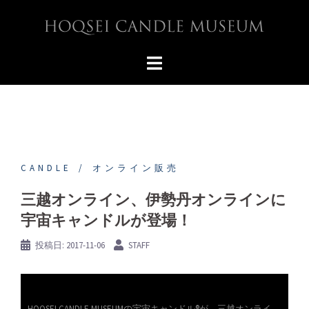
コ
ン
テ
ン
ツ
へ
ス
キ
ッ
プ
CANDLE
オンライン販売
三越オンライン、伊勢丹オンラインに
宇宙キャンドルが登場！
投稿日:
2017-11-06
STAFF
HOQSEI CANDLE MUSEUMの宇宙キャンドル®が、三越オンライ