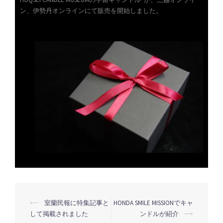
ン、伊勢丹オンラインにて販売を開始しました。
投
⟵
室蘭民報に特集記事と
HONDA SMILE MISSIONでキャ
して掲載されました
ンドルが紹介
⟶
稿