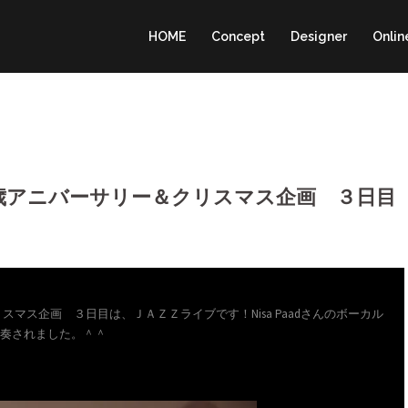
HOME
Concept
Designer
Onlin
歳アニバーサリー＆クリスマス企画 ３日目
マス企画 ３日目は、ＪＡＺＺライブです！Nisa Paadさんのボーカル
が演奏されました。＾＾