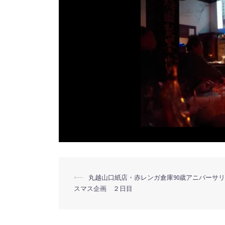
投
⟵
丸越山口紙店・赤レンガ倉庫90歳アニバーサ
スマス企画 ２日目
稿
ナ
ビ