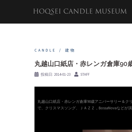
コ
ン
テ
ン
ツ
へ
ス
キ
CANDLE
建物
ッ
プ
丸越山口紙店・赤レンガ倉庫90
投稿日:
2014-01-23
STAFF
丸越山口紙店・赤レンガ倉庫90歳アニバーサリー＆クリス
で、クリスマスソング、ＪＡＺＺ，BossaNovaなど