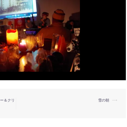
リー＆クリ
雪の朝
⟶