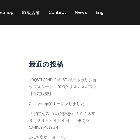
e Shop
取扱店舗
Contact
News
Eng
最近の投稿
HOQSEI CANDLE MUSEUMメルカリショ
ップスタート 2023クリスマスギフト
【限定販売】
Onlineshopがオープンしました
『宇宙兄弟×うめだ阪急』２０２３年
３月２９日～４月４日 HOQSEI
CANDLE MUSEUM
URLを変更しました。