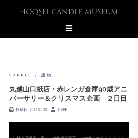
コ
ン
テ
ン
ツ
へ
ス
キ
ッ
プ
CANDLE
建物
丸越山口紙店・赤レンガ倉庫90歳アニ
バーサリー＆クリスマス企画 ２日目
投稿日:
2014-01-23
STAFF
丸越山口紙店・赤レンガ倉庫90歳アニバーサリー＆クリスマス