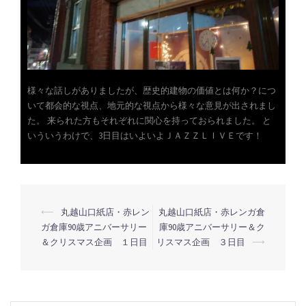
様々な話しがありましたが、歴史的建物の価値とは何か？につ
いて都会的な視点、地元的な視点から様々な意見が出されまし
た。 来られた方もそれぞれに関心を持っておられました。 と
いういうわけで、3日目はいよいよＪＡＺＺＬＩＶＥです！
投
⟵
丸越山口紙店・赤レン
丸越山口紙店・赤レンガ倉
ガ倉庫90歳アニバーサリー
庫90歳アニバーサリー＆ク
稿
＆クリスマス企画 １日目
リスマス企画 ３日目
⟶
ナ
ビ
ゲ