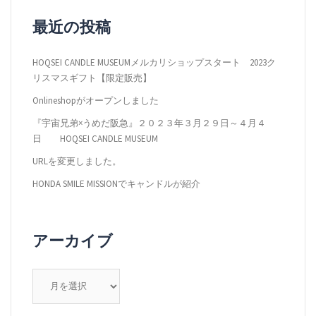
ー
最近の投稿
シ
ョ
HOQSEI CANDLE MUSEUMメルカリショップスタート 2023ク
ン
リスマスギフト【限定販売】
Onlineshopがオープンしました
『宇宙兄弟×うめだ阪急』２０２３年３月２９日～４月４
日 HOQSEI CANDLE MUSEUM
URLを変更しました。
HONDA SMILE MISSIONでキャンドルが紹介
アーカイブ
ア
ー
カ