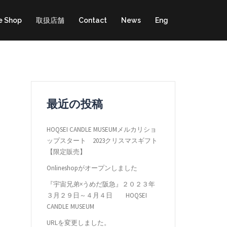
e Shop
取扱店舗
Contact
News
Eng
最近の投稿
HOQSEI CANDLE MUSEUMメルカリショ
ップスタート 2023クリスマスギフト
【限定販売】
Onlineshopがオープンしました
『宇宙兄弟×うめだ阪急』２０２３年
３月２９日～４月４日 HOQSEI
CANDLE MUSEUM
URLを変更しました。