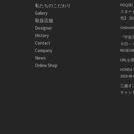
HOQSE
私たちのこだわり
スター
Gallery
売】
202
取扱店舗
Designer
Onli
History
『宇宙
Contact
９日～４
Company
MUSEU
News
URLを
Online Shop
HONDA
2018-08-
三越オ
キャン