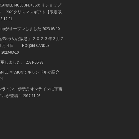
I CANDLE MUSEUMメルカリショップ
ト 2023クリスマスギフト【限定販
3-12-01
neshopがオープンしました
2023-05-10
兄弟×うめだ阪急』２０２３年３月２
月４日 HOQSEI CANDLE
M
2023-03-10
変更しました。
2021-06-28
 SMILE MISSIONでキャンドルが紹介
09
ンライン、伊勢丹オンラインに宇宙
ドルが登場！
2017-11-06