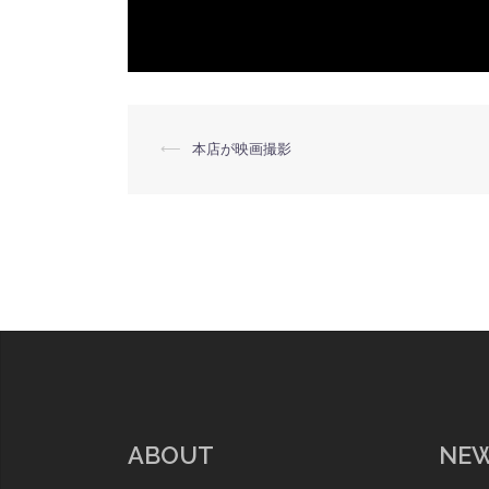
投
⟵
本店が映画撮影
稿
ナ
ビ
ゲ
ー
シ
ョ
ン
ABOUT
NE