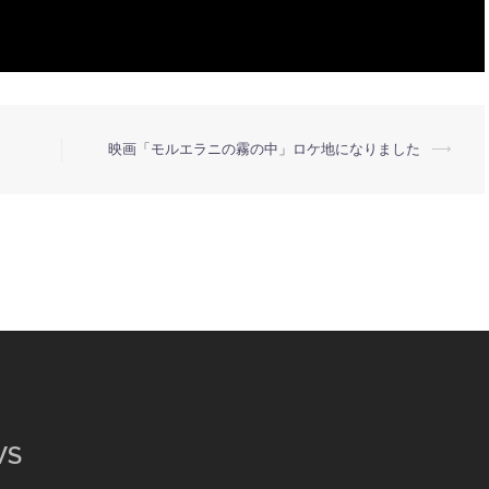
映画「モルエラニの霧の中」ロケ地になりました
⟶
WS