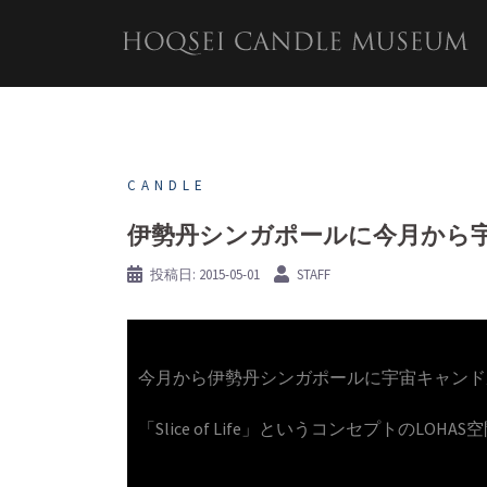
コ
ン
テ
ン
ツ
へ
ス
キ
CANDLE
ッ
プ
伊勢丹シンガポールに今月から
投稿日:
2015-05-01
STAFF
今月から伊勢丹シンガポールに宇宙キャンド
「Slice of Life」というコンセプトのLO