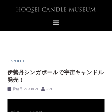
コ
ン
テ
ン
ツ
へ
ス
キ
ッ
プ
CANDLE
伊勢丹シンガポールで宇宙キャンドル
発売！
投稿日:
2015-04-21
STAFF
みなさん、こんにちは！