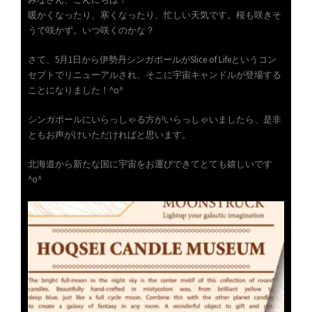
暖かくなったり、寒くなったり、忙しい天気です。桜も咲きそ
うで咲かず。いつ咲くのかな？
さて、5月1日から伊勢丹シンガポールがSlice of Lifeというコン
セプトでリニューアルされ、そこに宇宙キャンドルが登場する
ことになりました！^o^
シンガポールにいらっしゃる方がいらっしゃいましたら、是非
ともお声がけいただければと思います。
北海道から新たな国に宇宙をお運びできてとても嬉しいです
^o^