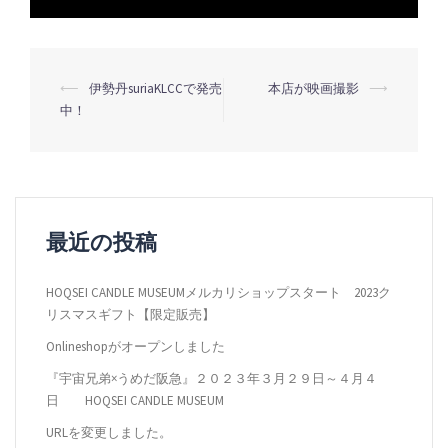
投
⟵
伊勢丹suriaKLCCで発売
本店が映画撮影
⟶
中！
稿
ナ
ビ
ゲ
ー
最近の投稿
シ
HOQSEI CANDLE MUSEUMメルカリショップスタート 2023ク
ョ
リスマスギフト【限定販売】
ン
Onlineshopがオープンしました
『宇宙兄弟×うめだ阪急』２０２３年３月２９日～４月４
日 HOQSEI CANDLE MUSEUM
URLを変更しました。