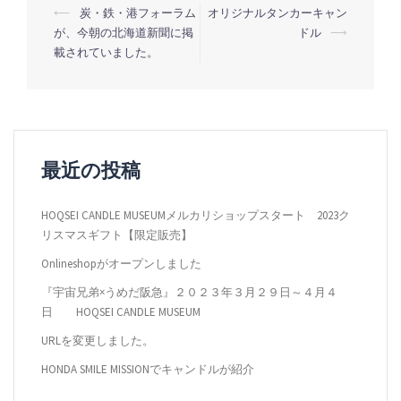
投
⟵
炭・鉄・港フォーラム
オリジナルタンカーキャン
が、今朝の北海道新聞に掲
ドル
⟶
稿
載されていました。
ナ
ビ
ゲ
ー
最近の投稿
シ
ョ
HOQSEI CANDLE MUSEUMメルカリショップスタート 2023ク
ン
リスマスギフト【限定販売】
Onlineshopがオープンしました
『宇宙兄弟×うめだ阪急』２０２３年３月２９日～４月４
日 HOQSEI CANDLE MUSEUM
URLを変更しました。
HONDA SMILE MISSIONでキャンドルが紹介