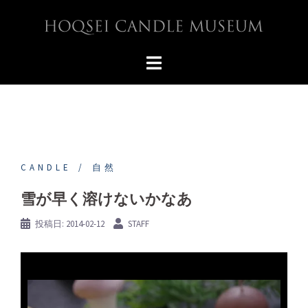
コ
ン
テ
ン
ツ
へ
ス
キ
ッ
プ
CANDLE
自然
雪が早く溶けないかなあ
投稿日:
2014-02-12
STAFF