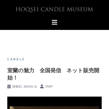
コ
ン
テ
ン
ツ
へ
ス
キ
ッ
プ
CANDLE
室蘭の魅力 全国発信 ネット販売開
始！
投稿日:
2014-01-31
STAFF