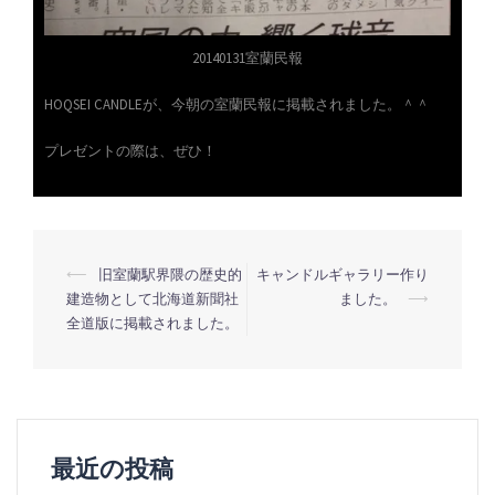
20140131室蘭民報
HOQSEI CANDLEが、今朝の室蘭民報に掲載されました。＾＾
プレゼントの際は、ぜひ！
投
⟵
旧室蘭駅界隈の歴史的
キャンドルギャラリー作り
建造物として北海道新聞社
ました。
⟶
稿
全道版に掲載されました。
ナ
ビ
ゲ
ー
最近の投稿
シ