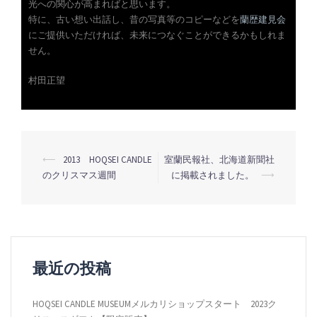
光への関心が高まればと思います。
特に、古い想い出話し、昔の写真等のコピーなどを
蘭歴建見会
にご提供いただければ、未来につなぐことができるかもしれま
せん。
村田正望
投
⟵
2013 HOQSEI CANDLE
室蘭民報社、北海道新聞社
のクリスマス週間
に掲載されました。
⟶
稿
ナ
ビ
ゲ
ー
最近の投稿
シ
HOQSEI CANDLE MUSEUMメルカリショップスタート 2023ク
ョ