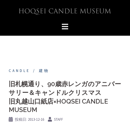
コ
ン
テ
ン
ツ
へ
ス
キ
ッ
プ
CANDLE
建物
旧札幌通り、90歳赤レンガのアニバー
サリー＆キャンドルクリスマス
旧丸越山口紙店×HOQSEI CANDLE
MUSEUM
投稿日:
2013-12-16
STAFF