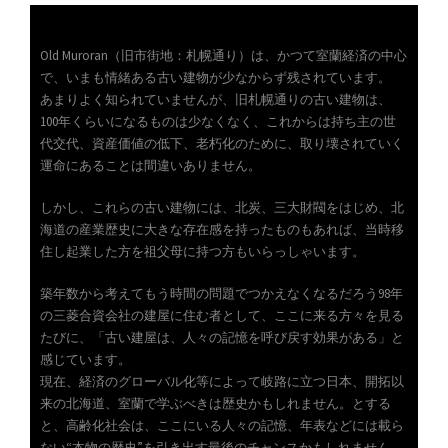
Old Muroran（旧市街地：札幌通り）は、かつて室蘭経済の中心
で、いまも情緒ある古い建物が少なからず残されています。
あまりよく知られていませんが、旧札幌通りの古い建物は、
100年くらいになるものは少なくなく、これからは持ち主の世
代交代、資産価値の低下、老朽化のために、取り壊されていく
運命にあることは間違いありません。
しかし、これらの古い建物には、北炭、三大財閥をはじめ、北
海道の産業歴史に大きな存在感を持ったものもあれば、当時移
住し起業した方を祖父母に持つ方もいらっしゃいます。
築年数から考えてもう時間の問題でつかえなくなるだろう98年
の三菱合資会社の建屋に住む者として、ここに来る方々を見る
たびに、「古い建屋は、人々の記憶を呼び戻す効果がある」と
感じています。
現在、経済のグローバル化等によって岐路に立つ日本、開拓以
来の北海道、室蘭で学ぶべきは歴史かもしれません。とする
と、高齢化社会は、ここにいる人々の記憶、年表などには載ら
ない“本物の歴史”を引き出す最後のチャンスかもしれません。