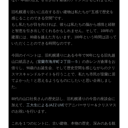
旧札幌通り沿いに点在する古い建物は私たちが“五感で歴史を
感じることのできる空間”です。
もし私たちが目を向ければ、彼らは私たちの脳から感情と経験
と智恵を引き出してくれるかもしれません。そして、100年の
建屋には、80歳を越えた方もいます。100年という時間は語って
いただくことのできる時間なのです。
今回のイベントは、旧札幌通りにある今年で90年になる旧丸越
山口紙店さん（
室蘭市海岸町２丁目―５
）の赤レンガ倉庫をお
借りし、90歳のお誕生会、そして歴史空間を感じながらのクリ
スマスキャンドルナイトを行うことで、私たち市民が室蘭に居
てよかった！と思えるようなものにしたいと思い企画しまし
た。
80代の山口社長さんの歴史話し、旧札幌通りの今昔の座談会に
加えて、
工大生によるJAZZ LIVE
でアニバーサリー＆クリスマス
のお祝いを行います。
これを１つのヒントに、古い建物、本物の歴史、深みのある観